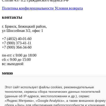
Статьи 437 п.2 Гражданского кодекса РФ
Политика конфиденциальности
Условия возврата
контакты
г. Брянск, Бежицкий район
,
ул Шоссейная 3/2, офис 1
+7 (4832) 40-01-60
+7 (900) 373-41-11
+7 (
900) 364-34-60
пн-пт: с 9:00 до 18:00
сб: с 9:00 до 15:00
вс: выходной
меню
Заводы
О компании
Этот сайт использует файлы cookies, рекомендательные
Шоу-рум
технологии, сервисы сбора технических данных посетителей
Каталог
(данные об IP-адресе, местоположении и др.), сервис
Акции
«Яндекс.Метрика», «Google Analytics», а также внешнюю форму
Доставка и оплата
сбора «Jivo» для обеспечения работоспособности и улучшения