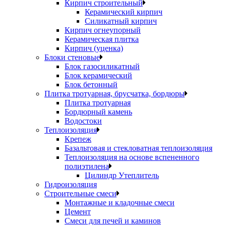
Кирпич строительный
Керамический кирпич
Силикатный кирпич
Кирпич огнеупорный
Керамическая плитка
Кирпич (уценка)
Блоки стеновые
Блок газосиликатный
Блок керамический
Блок бетонный
Плитка тротуарная, брусчатка, бордюры
Плитка тротуарная
Бордюрный камень
Водостоки
Теплоизоляция
Крепеж
Базальтовая и стекловатная теплоизоляция
Теплоизоляция на основе вспененного
полиэтилена
Цилиндр Утеплитель
Гидроизоляция
Строительные смеси
Монтажные и кладочные смеси
Цемент
Смеси для печей и каминов