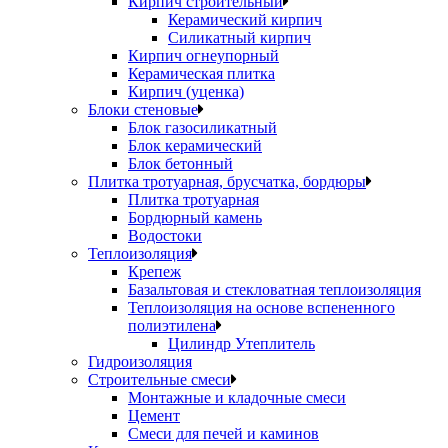
Кирпич строительный
Керамический кирпич
Силикатный кирпич
Кирпич огнеупорный
Керамическая плитка
Кирпич (уценка)
Блоки стеновые
Блок газосиликатный
Блок керамический
Блок бетонный
Плитка тротуарная, брусчатка, бордюры
Плитка тротуарная
Бордюрный камень
Водостоки
Теплоизоляция
Крепеж
Базальтовая и стекловатная теплоизоляция
Теплоизоляция на основе вспененного
полиэтилена
Цилиндр Утеплитель
Гидроизоляция
Строительные смеси
Монтажные и кладочные смеси
Цемент
Смеси для печей и каминов