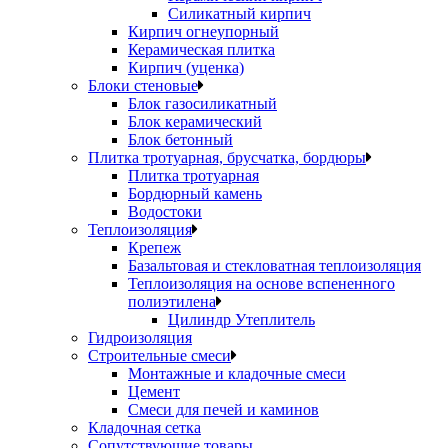
Силикатный кирпич
Кирпич огнеупорный
Керамическая плитка
Кирпич (уценка)
Блоки стеновые
Блок газосиликатный
Блок керамический
Блок бетонный
Плитка тротуарная, брусчатка, бордюры
Плитка тротуарная
Бордюрный камень
Водостоки
Теплоизоляция
Крепеж
Базальтовая и стекловатная теплоизоляция
Теплоизоляция на основе вспененного
полиэтилена
Цилиндр Утеплитель
Гидроизоляция
Строительные смеси
Монтажные и кладочные смеси
Цемент
Смеси для печей и каминов
Кладочная сетка
Сопутствующие товары