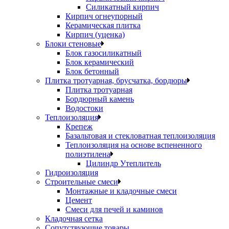
Силикатный кирпич
Кирпич огнеупорный
Керамическая плитка
Кирпич (уценка)
Блоки стеновые
Блок газосиликатный
Блок керамический
Блок бетонный
Плитка тротуарная, брусчатка, бордюры
Плитка тротуарная
Бордюрный камень
Водостоки
Теплоизоляция
Крепеж
Базальтовая и стекловатная теплоизоляция
Теплоизоляция на основе вспененного
полиэтилена
Цилиндр Утеплитель
Гидроизоляция
Строительные смеси
Монтажные и кладочные смеси
Цемент
Смеси для печей и каминов
Кладочная сетка
Сопутствующие товары