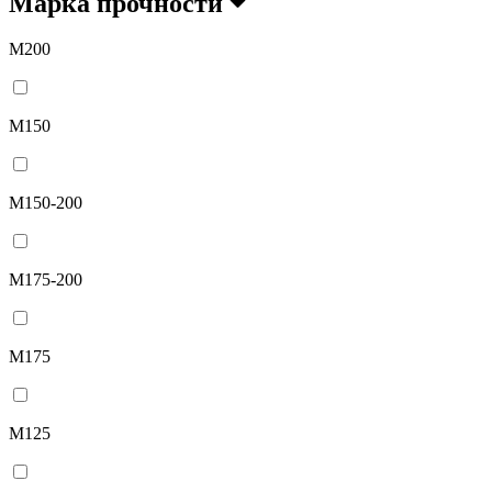
Марка прочности
М200
М150
М150-200
М175-200
М175
М125