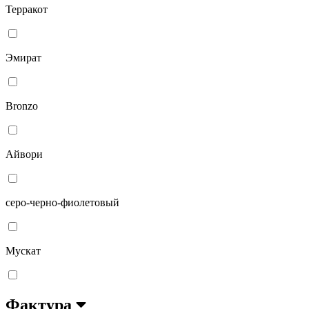
Терракот
Эмират
Bronzo
Айвори
серо-черно-фиолетовый
Мускат
Фактура