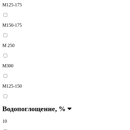
М125-175
М150-175
М 250
М300
М125-150
Водопоглощение, %
10