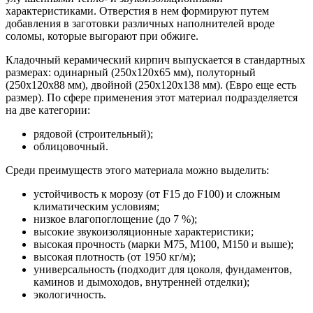
характеристиками. Отверстия в нем формируют путем
добавления в заготовки различных наполнителей вроде
соломы, которые выгорают при обжиге.
Кладочный керамический кирпич выпускается в стандартных
размерах: одинарный (250х120х65 мм), полуторный
(250х120х88 мм), двойной (250х120х138 мм). (Евро еще есть
размер). По сфере применения этот материал подразделяется
на две категории:
рядовой (строительный);
облицовочный.
Среди преимуществ этого материала можно выделить:
устойчивость к морозу (от F15 до F100) и сложным
климатическим условиям;
низкое влагопоглощение (до 7 %);
высокие звукоизоляционные характеристики;
высокая прочность (марки М75, М100, М150 и выше);
высокая плотность (от 1950 кг/м);
универсальность (подходит для цоколя, фундаментов,
каминов и дымоходов, внутренней отделки);
экологичность.