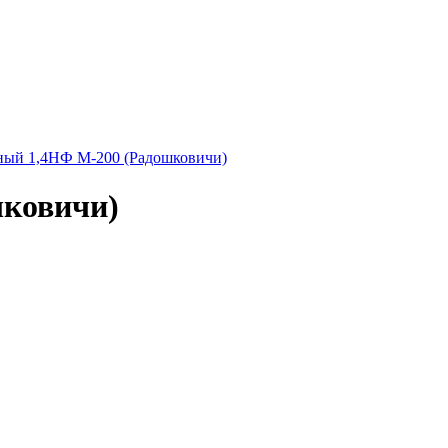
ный 1,4НФ М-200 (Радошковичи)
шковичи)