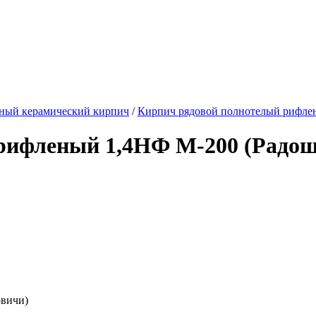
ный керамический кирпич
/
Кирпич рядовой полнотелый рифле
рифленый 1,4НФ М-200 (Радо
вичи)