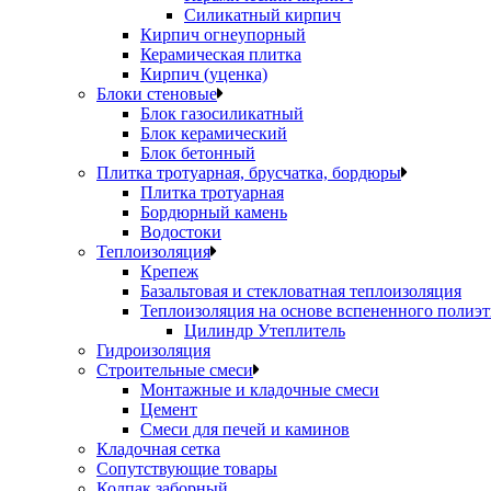
Силикатный кирпич
Кирпич огнеупорный
Керамическая плитка
Кирпич (уценка)
Блоки стеновые
Блок газосиликатный
Блок керамический
Блок бетонный
Плитка тротуарная, брусчатка, бордюры
Плитка тротуарная
Бордюрный камень
Водостоки
Теплоизоляция
Крепеж
Базальтовая и стекловатная теплоизоляция
Теплоизоляция на основе вспененного полиэ
Цилиндр Утеплитель
Гидроизоляция
Строительные смеси
Монтажные и кладочные смеси
Цемент
Смеси для печей и каминов
Кладочная сетка
Сопутствующие товары
Колпак заборный