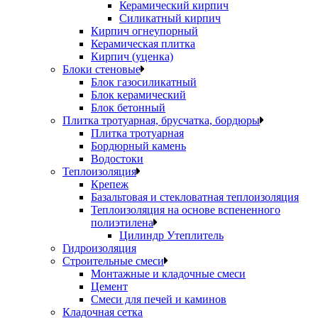
Керамический кирпич
Силикатный кирпич
Кирпич огнеупорный
Керамическая плитка
Кирпич (уценка)
Блоки стеновые
Блок газосиликатный
Блок керамический
Блок бетонный
Плитка тротуарная, брусчатка, бордюры
Плитка тротуарная
Бордюрный камень
Водостоки
Теплоизоляция
Крепеж
Базальтовая и стекловатная теплоизоляция
Теплоизоляция на основе вспененного
полиэтилена
Цилиндр Утеплитель
Гидроизоляция
Строительные смеси
Монтажные и кладочные смеси
Цемент
Смеси для печей и каминов
Кладочная сетка