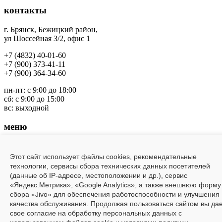
контакты
г. Брянск, Бежицкий район
,
ул Шоссейная 3/2, офис 1
+7 (4832) 40-01-60
+7 (900) 373-41-11
+7 (
900) 364-34-60
пн-пт: с 9:00 до 18:00
сб: с 9:00 до 15:00
вс: выходной
меню
Заводы
О компании
Этот сайт использует файлы cookies, рекомендательные
Шоу-рум
технологии, сервисы сбора технических данных посетителей
Каталог
(данные об IP-адресе, местоположении и др.), сервис
Акции
«Яндекс.Метрика», «Google Analytics», а также внешнюю форму
Доставка и оплата
сбора «Jivo» для обеспечения работоспособности и улучшения
Контакты
качества обслуживания. Продолжая пользоваться сайтом вы да
свое согласие на обработку персональных данных с
Мы в социальных сетях