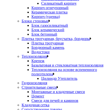
Силикатный кирпич
Кирпич огнеупорный
Керамическая плитка
Кирпич (уценка)
Блоки стеновые
Блок газосиликатный
Блок керамический
Блок бетонный
Плитка тротуарная, брусчатка, бордюры
Плитка тротуарная
Бордюрный камень
Водостоки
Теплоизоляция
Крепеж
Базальтовая и стекловатная теплоизоляция
Теплоизоляция на основе вспененного
полиэтилена
Цилиндр Утеплитель
Гидроизоляция
Строительные смеси
Монтажные и кладочные смеси
Цемент
Смеси для печей и каминов
Кладочная сетка
Сопутствующие товары