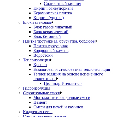
Силикатный кирпич
Кирпич огнеупорный
Керамическая плитка
Кирпич (уценка)
Блоки стеновые
Блок газосиликатный
Блок керамический
Блок бетонный
Плитка тротуарная, брусчатка, бордюры
Плитка тротуарная
Бордюрный камень
Водостоки
Теплоизоляция
Крепеж
Базальтовая и стекловатная теплоизоляция
Теплоизоляция на основе вспененного
полиэтилена
Цилиндр Утеплитель
Гидроизоляция
Строительные смеси
Монтажные и кладочные смеси
Цемент
Смеси для печей и каминов
Кладочная сетка
Сопутствующие товары