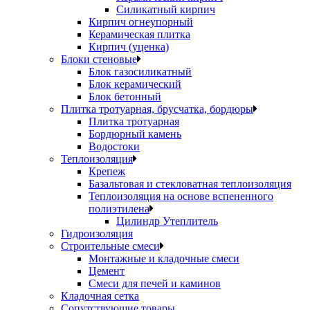
Силикатный кирпич
Кирпич огнеупорный
Керамическая плитка
Кирпич (уценка)
Блоки стеновые
Блок газосиликатный
Блок керамический
Блок бетонный
Плитка тротуарная, брусчатка, бордюры
Плитка тротуарная
Бордюрный камень
Водостоки
Теплоизоляция
Крепеж
Базальтовая и стекловатная теплоизоляция
Теплоизоляция на основе вспененного
полиэтилена
Цилиндр Утеплитель
Гидроизоляция
Строительные смеси
Монтажные и кладочные смеси
Цемент
Смеси для печей и каминов
Кладочная сетка
Сопутствующие товары