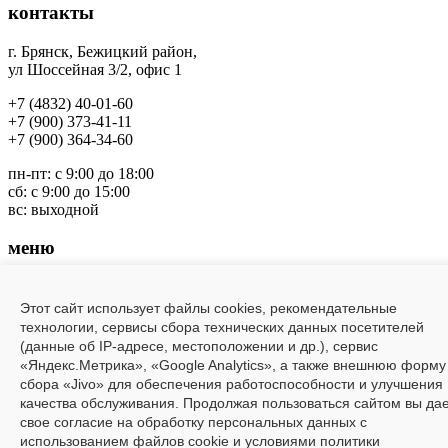
контакты
г. Брянск, Бежицкий район
,
ул Шоссейная 3/2, офис 1
+7 (4832) 40-01-60
+7 (900) 373-41-11
+7 (
900) 364-34-60
пн-пт: с 9:00 до 18:00
сб: с 9:00 до 15:00
вс: выходной
меню
Заводы
О компании
Этот сайт использует файлы cookies, рекомендательные
Шоу-рум
технологии, сервисы сбора технических данных посетителей
Каталог
(данные об IP-адресе, местоположении и др.), сервис
Акции
«Яндекс.Метрика», «Google Analytics», а также внешнюю форму
Доставка и оплата
сбора «Jivo» для обеспечения работоспособности и улучшения
Контакты
качества обслуживания. Продолжая пользоваться сайтом вы да
свое согласие на обработку персональных данных с
Мы в социальных сетях
использованием файлов cookie и условиями политики