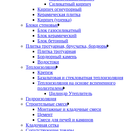
Силикатный кирпич
Кирпич огнеупорный
Керамическая плитка
Кирпич (уценка)
Блоки стеновые
Блок газосиликатный
Блок керамический
Блок бетонный
Плитка тротуарная, брусчатка, бордюры
Плитка тротуарная
Бордюрный камень
Водостоки
Теплоизоляция
Крепеж
Базальтовая и стекловатная теплоизоляция
Теплоизоляция на основе вспененного
полиэтилена
Цилиндр Утеплитель
Гидроизоляция
Строительные смеси
Монтажные и кладочные смеси
Цемент
Смеси для печей и каминов
Кладочная сетка
Сопутствующие товары