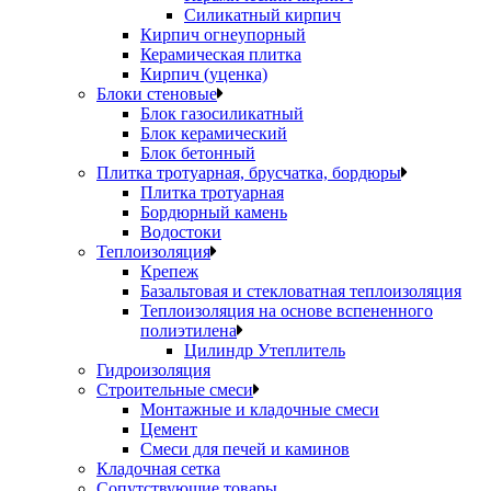
Силикатный кирпич
Кирпич огнеупорный
Керамическая плитка
Кирпич (уценка)
Блоки стеновые
Блок газосиликатный
Блок керамический
Блок бетонный
Плитка тротуарная, брусчатка, бордюры
Плитка тротуарная
Бордюрный камень
Водостоки
Теплоизоляция
Крепеж
Базальтовая и стекловатная теплоизоляция
Теплоизоляция на основе вспененного
полиэтилена
Цилиндр Утеплитель
Гидроизоляция
Строительные смеси
Монтажные и кладочные смеси
Цемент
Смеси для печей и каминов
Кладочная сетка
Сопутствующие товары